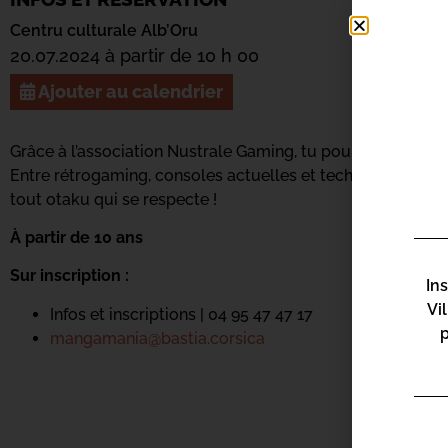
Centru culturale Alb’Oru
20.07.2024 à partir de 10 h 00
Ajouter au calendrier
Grâce à l’association Nustrale Gaming, tu pourras découvr
Entre rétrogaming, consoles actuelles et technologie VR,
tout otaku qui se respecte !
À partir de 10 ans
Sur inscription :
In
Vi
Infos et inscriptions | 04 95 47 47 17
mangamania@bastia.corsica