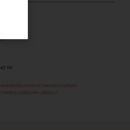
'ÉVÉNEMENT
ale Alb’Oru
ry
 47 00
www.bastia.corsica/servizii/culture-
/centru-culturale-alboru/