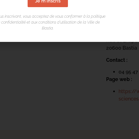
Je m'inscris
LIEU DE L
us inscrivant, vous acceptez de vous conformer à la politique
 confidentialité et aux conditions d’utilisation de la Ville de
Bastia.
Centru cultur
Rue St Exupé
20600 Bastia
Contact :
04 95 47
Page web :
https://
sciences