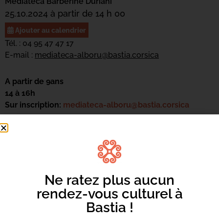
Mediateca Barberine Duriani
25.10.2024 à partir de 14 h 00
Ajouter au calendrier
Tél. : 04 95 47 47 17
E-mail :
mediateca-alboru@bastia.corsica
A partir de 9ans
14 à 16h
Sur inscription:
mediateca-alboru@bastia.corsica
Rejoins notre atelier d’enregistrement d’un livre-album,
spécialement conçu pour les enfants! Apprends à
maîtriser les techniques de narration, découvre les
secrets de l’enregistrement audio et développe tes
compétences en montage. Seulement 8 places, inscris
Ne ratez plus aucun
toi vite!
rendez-vous culturel à
Bastia !