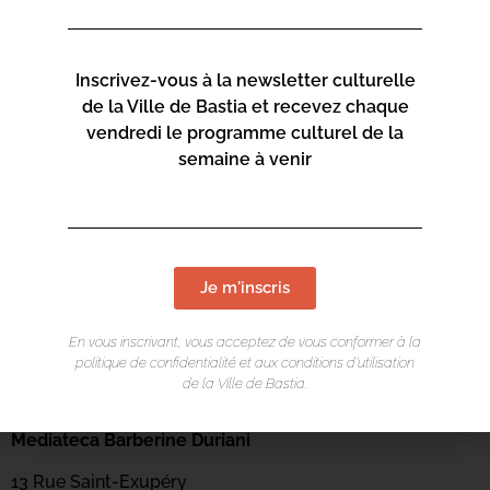
Inscrivez-vous à la newsletter culturelle
de la Ville de Bastia et recevez chaque
vendredi le programme culturel de la
semaine à venir
Je m'inscris
En vous inscrivant, vous acceptez de vous conformer à la
politique de confidentialité et aux conditions d’utilisation
de la Ville de Bastia.
LIEU DE L'ÉVÉNEMENT
Mediateca Barberine Duriani
13 Rue Saint-Exupéry