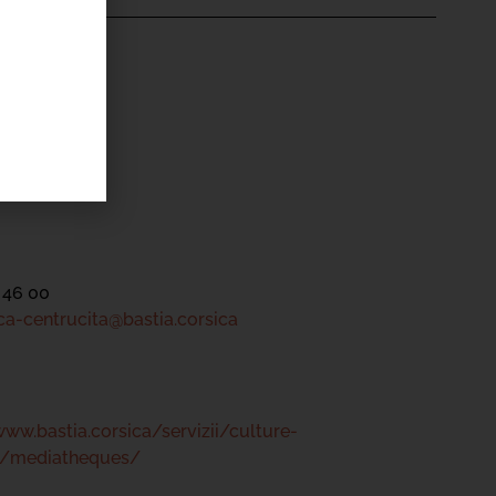
'ÉVÉNEMENT
ntru Cità
tre
 46 00
a-centrucita@bastia.corsica
www.bastia.corsica/servizii/culture-
s/mediatheques/