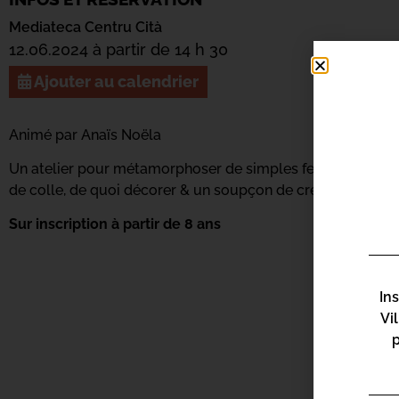
Mediateca Centru Cità
12.06.2024 à partir de 14 h 30
Ajouter au calendrier
Animé par Anaïs Noëla
Un atelier pour métamorphoser de simples feuilles de papier
de colle, de quoi décorer & un soupçon de créativité !
Sur inscription à partir de 8 ans
In
Vi