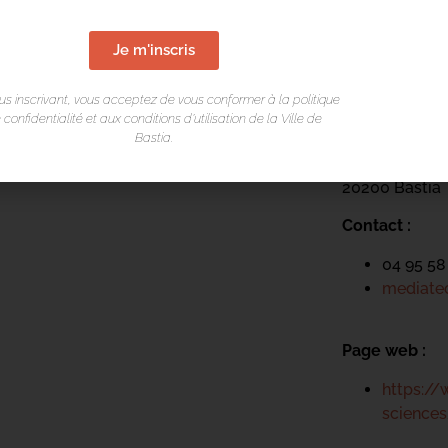
Je m'inscris
LIEU DE L
Mediateca Ce
us inscrivant, vous acceptez de vous conformer à la politique
 confidentialité et aux conditions d’utilisation de la Ville de
Bastia.
Place du Théa
Rue Favalelli
20200 Bastia
Contact :
04 95 58
mediatec
Page web :
https://
science