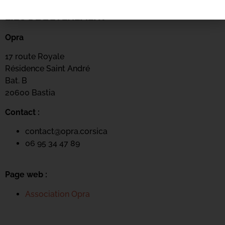
LIEU DE L'ÉVÉNEMENT
Opra
17 route Royale
Résidence Saint André
Bat. B
20600 Bastia
Contact :
contact@opra.corsica
06 95 34 47 89
Page web :
Association Opra