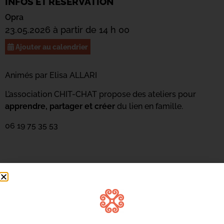
INFOS ET RÉSERVATION
Opra
23.05.2026 à partir de 14 h 00
Ajouter au calendrier
Animés par Elisa ALLARI
L’association CHIT-CHAT propose des ateliers pour
apprendre, partager et créer
du lien en famille.
06 19 75 35 53