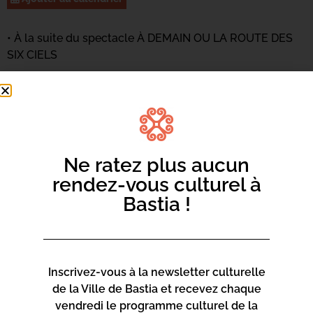
• À la suite du spectacle À DEMAIN OU LA ROUTE DES
SIX CIELS
À partir de 7 ans
Cet atelier, mené par Céline Vincent et Raphaël
Soleïhavoup aborde la dramaturgie ainsi que le
processus de création. Comment passe-t-on du texte à
la matière et au jeu ? L’envers du décor : la matière des
Ne ratez plus aucun
objets, le théâtre d’ombre ainsi que la marionnette.
rendez-vous culturel à
Comment sont-ils fabriqués ? Comment les manipuler ?
Bastia !
Inscrivez-vous à la newsletter culturelle
de la Ville de Bastia et recevez chaque
vendredi le programme culturel de la