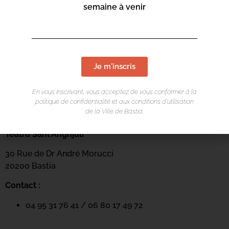
semaine à venir
Je m'inscris
En vous inscrivant, vous acceptez de vous conformer à la
politique de confidentialité et aux conditions d’utilisation
LIEU DE L'ÉVÉNEMENT
de la Ville de Bastia.
Teatru Sant’Anghjuli
30 Rue de Dr André Morucci
20200 Bastia
Contact :
04 95 31 76 41 / 06 80 17 49 72