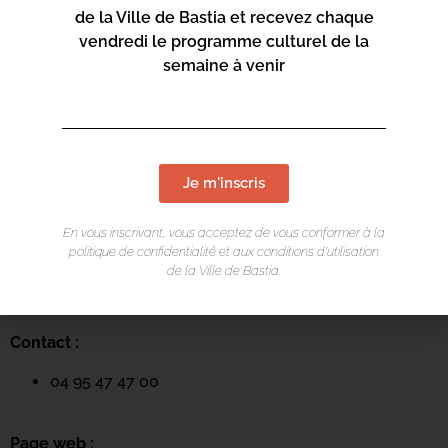
de la Ville de Bastia et recevez chaque
vendredi le programme culturel de la
semaine à venir
Je m'inscris
LIEU DE L'ÉVÉNEMENT
En vous inscrivant, vous acceptez de vous conformer à la
Mediateca Barberine Duriani
politique de confidentialité et aux conditions d’utilisation
de la Ville de Bastia.
13 Rue Saint-Exupéry
20600 Basti
a
Contact :
04 95 47 47 00
Page web :