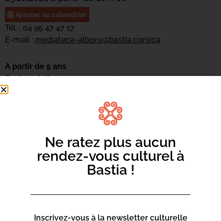
Ajouter au calendrier
Tél. : 04 95 47 47 17
E-mail :
mediateca-alboru@bastia.corsica
A partir de 5 ans
Sur inscription:
mediateca-alboru@bastia.corsica
Canti Corsi cun Tittò Limongi. Veni à scopre è cantà e
canzone corse nant’a l’inguernu.
Ne ratez plus aucun
rendez-vous culturel à
Bastia !
Inscrivez-vous à la newsletter culturelle