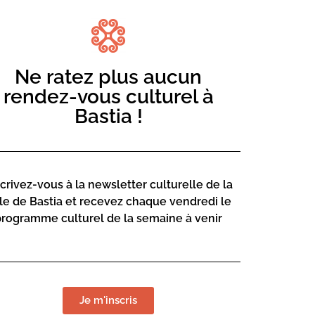
Ne ratez plus aucun
rendez-vous culturel à
Bastia !
scrivez-vous à la newsletter culturelle de la
lle de Bastia et recevez chaque vendredi le
programme culturel de la semaine à venir
Je m'inscris