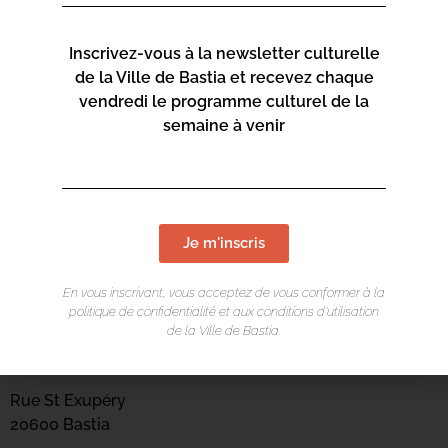
Inscrivez-vous à la newsletter culturelle
de la Ville de Bastia et recevez chaque
vendredi le programme culturel de la
semaine à venir
Je m'inscris
En vous inscrivant, vous acceptez de vous conformer à la
politique de confidentialité et aux conditions d’utilisation
LIEU DE L'ÉVÉNEMENT
de la Ville de Bastia.
Centru culturale Alb’Oru
Rue St Exupéry
20600 Bastia