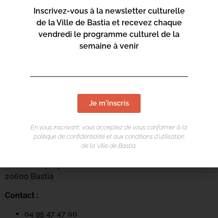
Inscrivez-vous à la newsletter culturelle
de la Ville de Bastia et recevez chaque
vendredi le programme culturel de la
semaine à venir
Je m'inscris
LIEU DE L'ÉVÉNEMENT
En vous inscrivant, vous acceptez de vous conformer à la
politique de confidentialité et aux conditions d’utilisation
Centru culturale Alb’Oru
de la Ville de Bastia.
Rue St Exupéry
20600 Bastia
Contact :
04 95 47 47 00