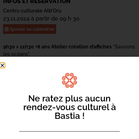
INFOS ET RÉSERVATION
Centru culturale Alb’Oru
23.11.2024 à partir de 09 h 30
Ajouter au calendrier
9h30 > 11h30 +8 ans Atelier création d’affiches
“Sauvons
les océans”.
Informations :
inscriptions-culture@bastia.corsica
Ne ratez plus aucun
rendez-vous culturel à
Bastia !