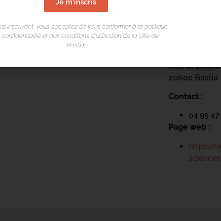
Je m'inscris
LIEU DE L
us inscrivant, vous acceptez de vous conformer à la politique
 confidentialité et aux conditions d’utilisation de la Ville de
Bastia.
Centru cultur
Rue St Exupé
20600 Bastia
Contact :
04 95 47
Page web :
https://
sciences