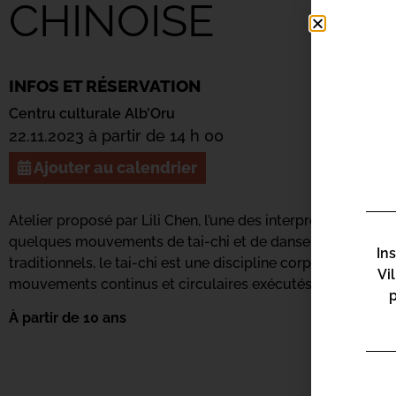
CHINOISE
INFOS ET RÉSERVATION
Centru culturale Alb’Oru
22.11.2023 à partir de 14 h 00
Ajouter au calendrier
Atelier proposé par Lili Chen, l’une des interprètes du specta
quelques mouvements de tai-chi et de danse traditionnelle
In
traditionnels, le tai-chi est une discipline corporelle d’o
Vi
mouvements continus et circulaires exécutés avec lenteur e
À partir de 10 ans