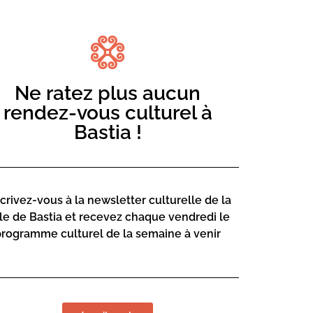
Ne ratez plus aucun
rendez-vous culturel à
Bastia !
cle. L’atelier consiste en une initiation à
 chinoise. Dérivé des arts martiaux
scrivez-vous à la newsletter culturelle de la
rigine chinoise comportant un ensemble de
lle de Bastia et recevez chaque vendredi le
t précision dans l’ordre préétabli.
programme culturel de la semaine à venir