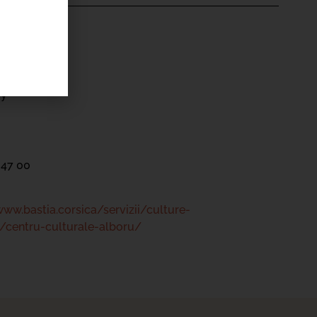
'ÉVÉNEMENT
ale Alb’Oru
ry
 47 00
www.bastia.corsica/servizii/culture-
/centru-culturale-alboru/