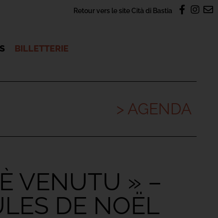
Retour vers le site Cità di Bastia
OS
BILLETTERIE
> AGENDA
È VENUTU » –
ULES DE NOËL