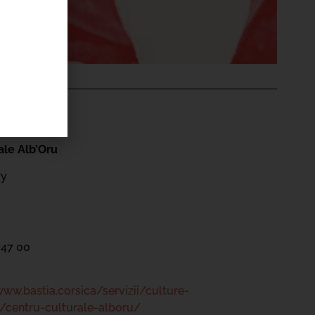
'ÉVÉNEMENT
ale Alb’Oru
ry
 47 00
www.bastia.corsica/servizii/culture-
/centru-culturale-alboru/