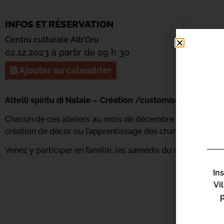
INFOS ET RÉSERVATION
Centru culturale Alb’Oru
02.12.2023 à partir de 09 h 30
Ajouter au calendrier
Attelli spiritu di Natale – Création /customisation de bo
Chacun de ces ateliers au mois de décembre est en lien av
création de décor ou l’apprentissage des chansons.
Venez y participer en famille, les samedis du mois de déc
In
Vi