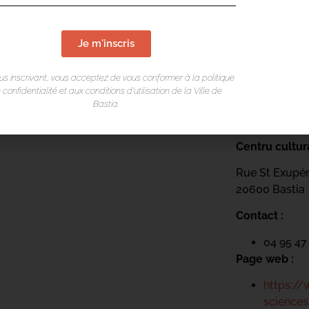
Je m'inscris
us inscrivant, vous acceptez de vous conformer à la politique
 confidentialité et aux conditions d’utilisation de la Ville de
Bastia.
LIEU DE L
Centru cultur
Rue St Exupé
20600 Bastia
Contact :
04 95 47
Page web :
https://
sciences