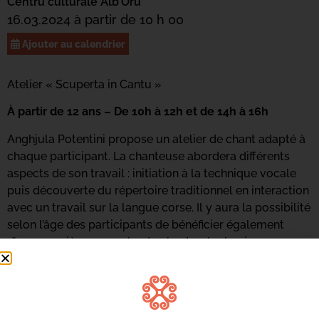
Centru culturale Alb’Oru
16.03.2024 à partir de 10 h 00
Ajouter au calendrier
Atelier « Scuperta in Cantu »
À partir de 12 ans – De 10h à 12h et de 14h à 16h
Anghjula Potentini propose un atelier de chant adapté à
chaque participant. La chanteuse abordera différents
aspects de son travail : initiation à la technique vocale
puis découverte du répertoire traditionnel en interaction
avec un travail sur la langue corse. Il y aura la possibilité
selon l’âge des participants de bénéficier également
d’une première approche du chant polyphonique.
Inscriptions :
inscriptions-culture@bastia.corsica
06 73 68 89 18