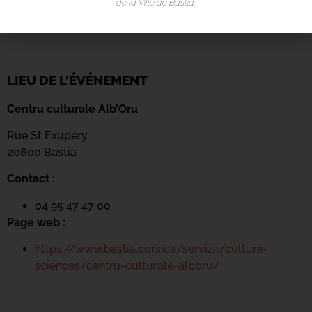
de la Ville de Bastia.
LIEU DE L'ÉVÉNEMENT
Centru culturale Alb’Oru
Rue St Exupéry
20600 Bastia
Contact :
04 95 47 47 00
Page web :
https://www.bastia.corsica/servizii/culture-
sciences/centru-culturale-alboru/