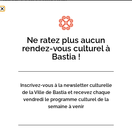
INFOS ET RÉSERVATION
Centru culturale Alb’Oru
10.12.2024 à partir de 18 h 00
Ajouter au calendrier
Ne ratez plus aucun
Rejoignez-nous pour créer un espace de discussion
rendez-vous culturel à
ouvert à tous autour de la littérature écologique. Le
Bastia !
livre «
Quand viendra la vague
» d’Alice Zeniter servira
de point de départ.
Inscrivez-vous à la newsletter culturelle
de la Ville de Bastia et recevez chaque
vendredi le programme culturel de la
LIEU DE L'ÉVÉNEMENT
semaine à venir
Centru culturale Alb’Oru
Rue St Exupéry