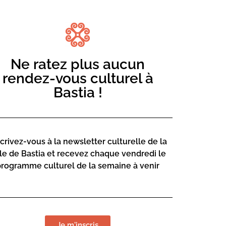
Ne ratez plus aucun
rendez-vous culturel à
Bastia !
tà – Sezzione Giuventù.
ail ici.
scrivez-vous à la newsletter culturelle de la
lle de Bastia et recevez chaque vendredi le
programme culturel de la semaine à venir
LIEU DE L
Mediateca Ce
Je m'inscris