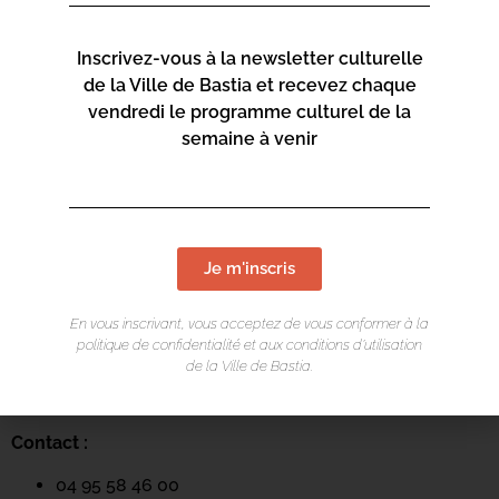
Inscrivez-vous à la newsletter culturelle
de la Ville de Bastia et recevez chaque
vendredi le programme culturel de la
semaine à venir
LIEU DE L'ÉVÉNEMENT
Je m'inscris
Mediateca Centru Cità
En vous inscrivant, vous acceptez de vous conformer à la
Place du Théatre
politique de confidentialité et aux conditions d’utilisation
de la Ville de Bastia.
Rue Favalelli
20200 Bastia
Contact :
04 95 58 46 00