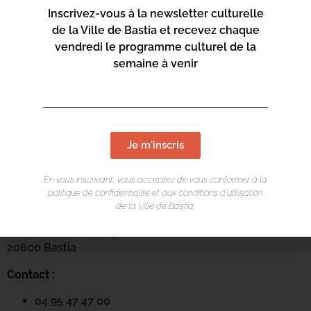
Inscrivez-vous à la newsletter culturelle
de la Ville de Bastia et recevez chaque
vendredi le programme culturel de la
semaine à venir
Je m'inscris
LIEU DE L'ÉVÉNEMENT
En vous inscrivant, vous acceptez de vous conformer à la
politique de confidentialité et aux conditions d’utilisation
Mediateca Barberine Duriani
de la Ville de Bastia.
13 Rue Saint-Exupéry
20600 Basti
a
Contact :
04 95 47 47 00