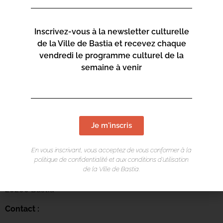
Inscrivez-vous à la newsletter culturelle
de la Ville de Bastia et recevez chaque
vendredi le programme culturel de la
semaine à venir
LIEU DE L'ÉVÉNEMENT
Je m'inscris
Mediateca Centru Cità
En vous inscrivant, vous acceptez de vous conformer à la
politique de confidentialité et aux conditions d’utilisation
Place du Théatre
de la Ville de Bastia.
Rue Favalelli
20200 Bastia
Contact :