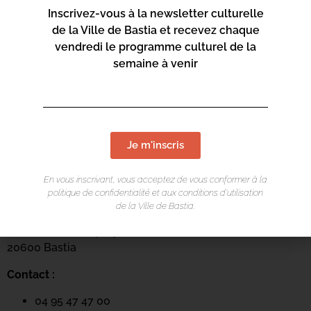
Inscrivez-vous à la newsletter culturelle
de la Ville de Bastia et recevez chaque
vendredi le programme culturel de la
semaine à venir
Je m'inscris
LIEU DE L'ÉVÉNEMENT
En vous inscrivant, vous acceptez de vous conformer à la
politique de confidentialité et aux conditions d’utilisation
Mediateca Barberine Duriani
de la Ville de Bastia.
13 Rue Saint-Exupéry
20600 Basti
a
Contact :
04 95 47 47 00