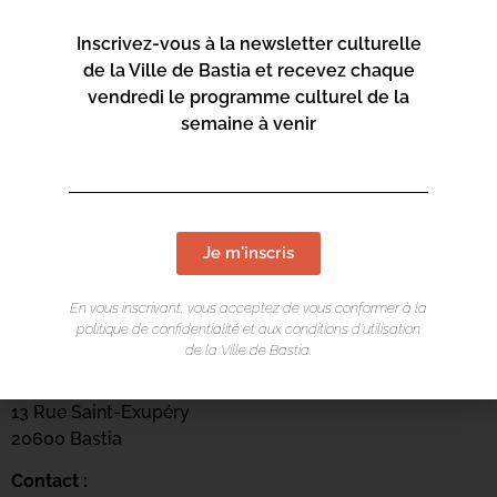
Inscrivez-vous à la newsletter culturelle
de la Ville de Bastia et recevez chaque
vendredi le programme culturel de la
semaine à venir
Je m'inscris
En vous inscrivant, vous acceptez de vous conformer à la
LIEU DE L'ÉVÉNEMENT
politique de confidentialité et aux conditions d’utilisation
de la Ville de Bastia.
Mediateca Barberine Duriani
13 Rue Saint-Exupéry
20600 Basti
a
Contact :