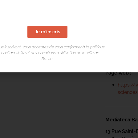
Mediateca Bar
13 Rue Saint-
20600 Basti
a
Je m'inscris
Contact :
us inscrivant, vous acceptez de vous conformer à la politique
 confidentialité et aux conditions d’utilisation de la Ville de
04 95 47
Bastia.
Page web :
https://
science
Mediateca Bar
13 Rue Saint-