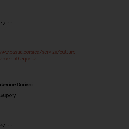
 47 00
www.bastia.corsica/servizii/culture-
s/mediatheques/
berine Duriani
Exupéry
 47 00