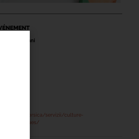
'ÉVÉNEMENT
berine Duriani
Exupéry
 47 00
www.bastia.corsica/servizii/culture-
s/mediatheques/