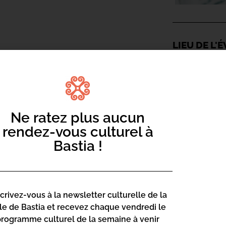
LIEU DE L
Mediateca Bar
13 Rue Saint-
20600 Basti
a
Ne ratez plus aucun
Contact :
rendez-vous culturel à
04 95 47
Bastia !
Page web :
https://
scrivez-vous à la newsletter culturelle de la
science
lle de Bastia et recevez chaque vendredi le
programme culturel de la semaine à venir