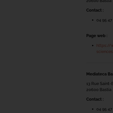
20600 Basti
a
Contact :
04 95 47
Page web :
https://
science
Mediateca Bar
13 Rue Saint-
20600 Basti
a
Contact :
04 95 47