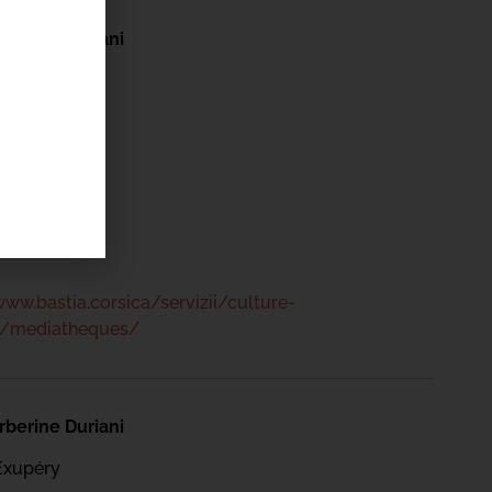
berine Duriani
Exupéry
 47 00
www.bastia.corsica/servizii/culture-
s/mediatheques/
berine Duriani
Exupéry