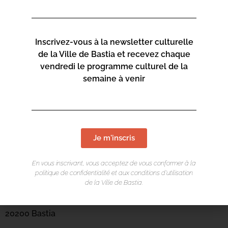
Inscrivez-vous à la newsletter culturelle
de la Ville de Bastia et recevez chaque
vendredi le programme culturel de la
semaine à venir
Je m'inscris
LIEU DE L'ÉVÉNEMENT
En vous inscrivant, vous acceptez de vous conformer à la
Mediateca Centru Cità
politique de confidentialité et aux conditions d’utilisation
de la Ville de Bastia.
Place du Théatre
Rue Favalelli
20200 Bastia