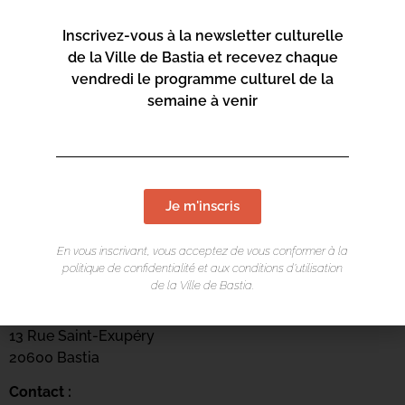
Inscrivez-vous à la newsletter culturelle
de la Ville de Bastia et recevez chaque
vendredi le programme culturel de la
semaine à venir
Je m'inscris
En vous inscrivant, vous acceptez de vous conformer à la
LIEU DE L'ÉVÉNEMENT
politique de confidentialité et aux conditions d’utilisation
de la Ville de Bastia.
Mediateca Barberine Duriani
13 Rue Saint-Exupéry
20600 Basti
a
Contact :