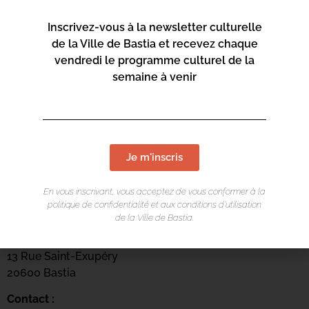
Inscrivez-vous à la newsletter culturelle
de la Ville de Bastia et recevez chaque
vendredi le programme culturel de la
semaine à venir
Je m'inscris
En vous inscrivant, vous acceptez de vous conformer à la
LIEU DE L'ÉVÉNEMENT
politique de confidentialité et aux conditions d’utilisation
de la Ville de Bastia.
Mediateca Barberine Duriani
13 Rue Saint-Exupéry
20600 Basti
a
Contact :