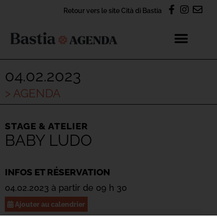
Retour vers le site Cità di Bastia
04.02.2023
> AGENDA
STAGE & ATELIER
BABY LUDO
INFOS ET RÉSERVATION
04.02.2023 à partir de 09 h 30
Ajouter au calendrier