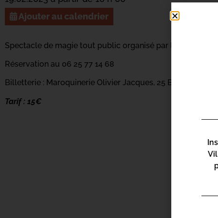
Ajouter au calendrier
Spectacle de magie tout public organisé par l’association
Réservation au 06 25 77 14 68
Billetterie : Maroquinerie Olivier Jacques, 25 Boulevard Pa
Tarif : 15€
In
Vi