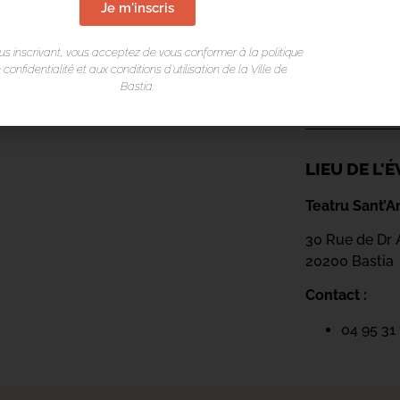
Je m'inscris
us inscrivant, vous acceptez de vous conformer à la politique
 confidentialité et aux conditions d’utilisation de la Ville de
Bastia.
LIEU DE L
Teatru Sant’A
30 Rue de Dr 
20200 Bastia
Contact :
04 95 31