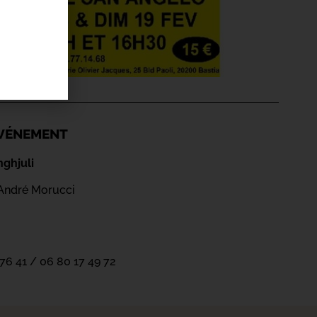
'ÉVÉNEMENT
nghjuli
André Morucci
 76 41 / 06 80 17 49 72