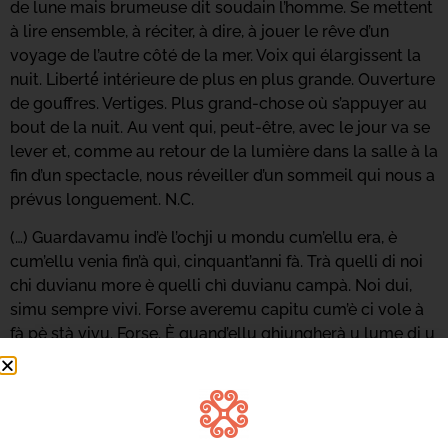
de lune mais brumeuse dit soudain l’homme. Se mettent
à lire ensemble, à réciter, à dire, à jouer le rêve d’un
voyage de l’autre côté de la mer. Voix qui élargissent la
nuit. Liberté́ intérieure de plus en plus grande. Ouverture
de gouffres. Vertiges. Plus grand-chose où s’appuyer au
bout de la nuit. Au vent qui, peut-être, avec le jour va se
lever et, comme au retour de la lumière dans la salle à la
fin d’un spectacle, nous réveiller d’un sommeil qui nous a
prévus longuement. N.C.
(…) Guardavamu ind’è l’ochji u mondu cum’ellu era, è
cum’ellu venia fin’à quì, cinquant’anni fà. Trà quelli di noi
chi duvianu more è quelli chì duvianu campà. Noi dui,
simu sempre vivi. Forse averemu capitu cum’è ci vole à
fà pè stà vivu. Forse. È quand’ellu ghjungherà u lume di u
prussimu ghjornu, cercheremu di parlà sempre più
bassu. Pè daci l’impressione chì ci ricurderemu sempre
di stu mumentu. Guarda. Cusì bella Bastia
addurmentata. Mi pare una di quelle cità antiche chì