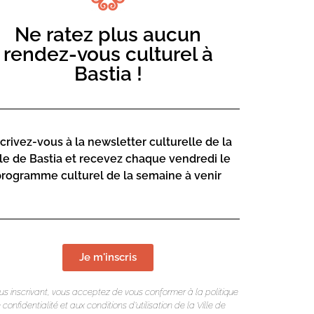
Ne ratez plus aucun
rendez-vous culturel à
Bastia !
scrivez-vous à la newsletter culturelle de la
tions corses…
lle de Bastia et recevez chaque vendredi le
programme culturel de la semaine à venir
ropose, un concert de chants
Je m'inscris
à plus de 48heures, l’office de tourisme
us inscrivant, vous acceptez de vous conformer à la politique
intégralité. Passé ce délai, le client se
 confidentialité et aux conditions d’utilisation de la Ville de