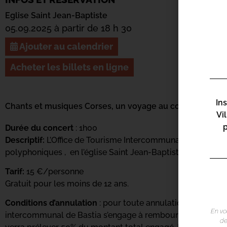
Eglise Saint Jean-Baptiste
05.09.2025 à partir de 18 h 30
Ajouter au calendrier
Acheter les billets en ligne
In
Chants et musiques Corses, un voyage au cœur des tradi
Vi
Durée du concert
: 1h00
Descriptif:
L’Office de Tourisme Intercommunal de Bastia p
polyphoniques , en l’église Saint Jean-Baptiste.
Tarif:
15 €/personne
Gratuit pour les moins de 12 ans.
Conditions d’annulation
: pour toute annulation effectuée 
En vo
intercommunal de Bastia s’engage à rembourser le client en 
de