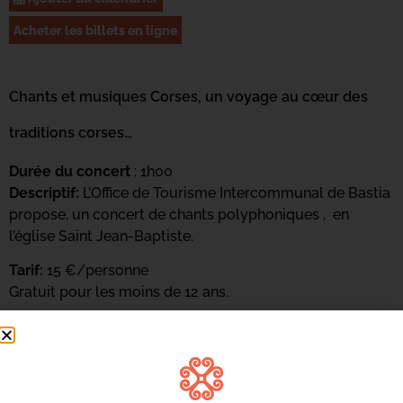
Acheter les billets en ligne
Chants et musiques Corses, un voyage au cœur des
traditions corses…
Durée du concert
: 1h00
Descriptif:
L’Office de Tourisme Intercommunal de Bastia
propose, un concert de chants polyphoniques , en
l’église Saint Jean-Baptiste.
Tarif:
15 €/personne
Gratuit pour les moins de 12 ans.
Conditions d’annulation
: pour toute annulation
effectuée à plus de 48heures, l’office de tourisme
intercommunal de Bastia s’engage à rembourser le
client en intégralité. Passé ce délai, le client se verra