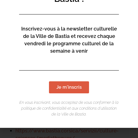
Inscrivez-vous à la newsletter culturelle
de la Ville de Bastia et recevez chaque
LIEU DE L'ÉVÉNEMENT
vendredi le programme culturel de la
semaine à venir
Mediateca Barberine Duriani
13 Rue Saint-Exupéry
20600 Basti
a
Je m'inscris
Contact :
04 95 47 47 00
En vous inscrivant, vous acceptez de vous conformer à la
politique de confidentialité et aux conditions d’utilisation
de la Ville de Bastia.
Page web :
https://www.bastia.corsica/servizii/culture-