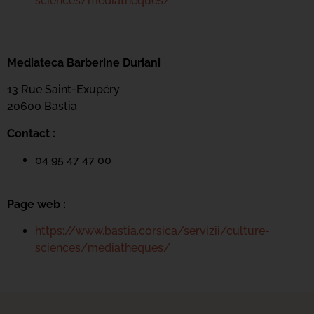
sciences/mediatheques/
Mediateca Barberine Duriani
13 Rue Saint-Exupéry
20600 Basti
a
Contact :
04 95 47 47 00
Page web :
https://www.bastia.corsica/servizii/culture-
sciences/mediatheques/