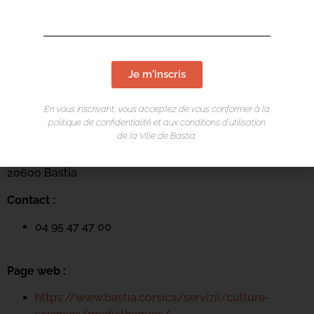
Je m'inscris
LIEU DE L'ÉVÉNEMENT
En vous inscrivant, vous acceptez de vous conformer à la
politique de confidentialité et aux conditions d’utilisation
Mediateca Barberine Duriani
de la Ville de Bastia.
13 Rue Saint-Exupéry
20600 Basti
a
Contact :
04 95 47 47 00
Page web :
https://www.bastia.corsica/servizii/culture-