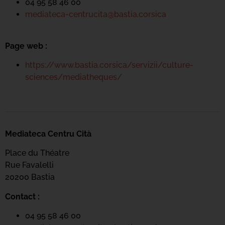
04 95 58 46 00
mediateca-centrucita@bastia.corsica
Page web :
https://www.bastia.corsica/servizii/culture-
sciences/mediatheques/
Mediateca Centru Cità
Place du Théatre
Rue Favalelli
20200 Bastia
Contact :
04 95 58 46 00