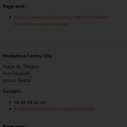
Page web :
https://www.bastia.corsica/servizii/culture-
sciences/mediatheques/
Mediateca Centru Cità
Place du Théatre
Rue Favalelli
20200 Bastia
Contact :
04 95 58 46 00
mediateca-centrucita@bastia.corsica
Page web :