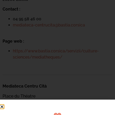
Contact :
04 95 58 46 00
mediateca-centrucita@bastia.corsica
Page web :
https://www.bastia.corsica/servizii/culture-
sciences/mediatheques/
Mediateca Centru Cità
Place du Théatre
Rue Favalelli
20200 Bastia