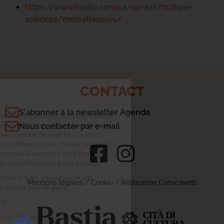
https://www.bastia.corsica/servizii/culture-
sciences/mediatheques/
CONTACT
Confidentialité
S'abonner à la newsletter Agenda
Ce site utilise des cookies permettant d'améliorer le fonctionnement
grâce aux statistiques de navigation. Si vous cliquez sur « Accepter
Nous contacter par e-mail
», nous déposeront ces cookies sur votre terminal lors de votre
navigation. Si vous cliquez sur « Refuser », ces cookies ne seront
pas déposés. Votre choix est conservé pendant 6 mois et vous
pouvez être informé et modifier vos préférences à tout moment.
Pour modifier vos préférences par la suite, cliquez sur le lien
Mentions légales
/
Cookie
/ Réalisation Corsicaweb
'Préférences de cookies' situé dans le pied de page.
Lire la politique de confidentialité
Consentements certifiés par