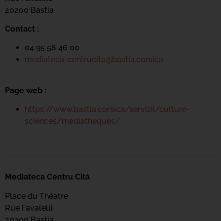
20200 Bastia
Contact :
04 95 58 46 00
mediateca-centrucita@bastia.corsica
Page web :
https://www.bastia.corsica/servizii/culture-
sciences/mediatheques/
Mediateca Centru Cità
Place du Théatre
Rue Favalelli
20200 Bastia