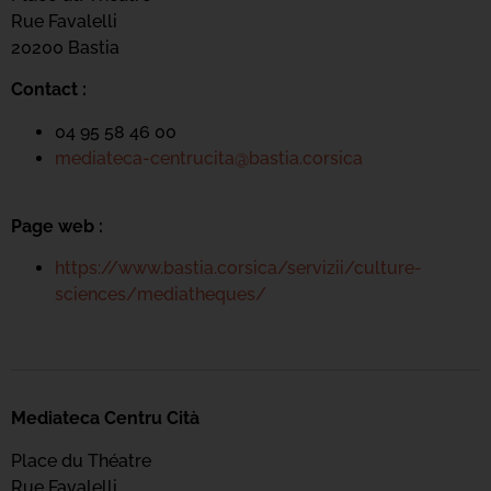
Rue Favalelli
20200 Bastia
Contact :
04 95 58 46 00
mediateca-centrucita@bastia.corsica
Page web :
https://www.bastia.corsica/servizii/culture-
sciences/mediatheques/
Mediateca Centru Cità
Place du Théatre
Rue Favalelli