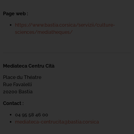
Page web :
https://www.bastia.corsica/servizii/culture-
sciences/mediatheques/
Mediateca Centru Cità
Place du Théatre
Rue Favalelli
20200 Bastia
Contact :
04 95 58 46 00
mediateca-centrucita@bastia.corsica