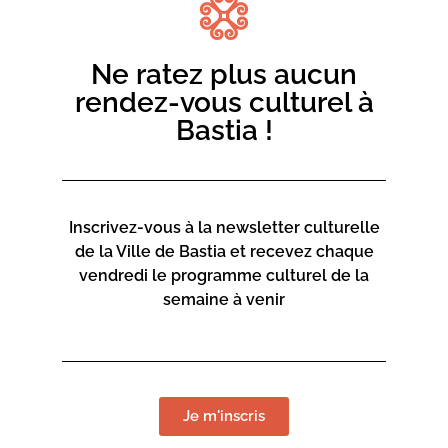
Contact :
04 95 58 46 00
Ne ratez plus aucun
mediateca-centrucita@bastia.corsica
rendez-vous culturel à
Bastia !
Page web :
https://www.bastia.corsica/servizii/culture-
sciences/mediatheques/
Inscrivez-vous à la newsletter culturelle
de la Ville de Bastia et recevez chaque
vendredi le programme culturel de la
semaine à venir
Mediateca Centru Cità
Place du Théatre
Rue Favalelli
20200 Bastia
Je m'inscris
Contact :