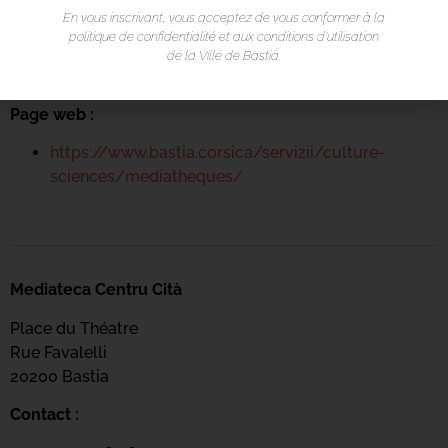
En vous inscrivant, vous acceptez de vous conformer à la
04 95 58 46 00
politique de confidentialité et aux conditions d’utilisation
mediateca-centrucita@bastia.corsica
de la Ville de Bastia.
Page web :
https://www.bastia.corsica/servizii/culture-
sciences/mediatheques/
Mediateca Centru Cità
Place du Théatre
Rue Favalelli
20200 Bastia
Contact :