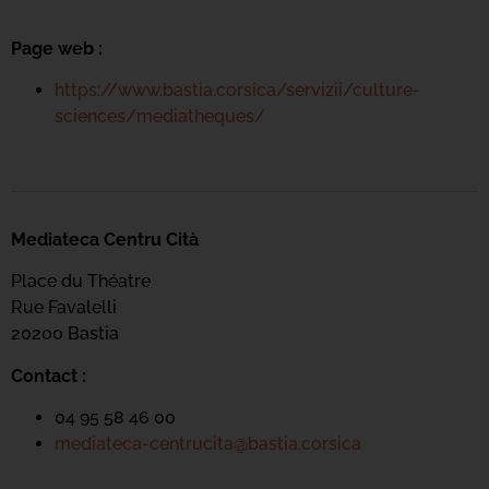
Page web :
https://www.bastia.corsica/servizii/culture-
sciences/mediatheques/
Mediateca Centru Cità
Place du Théatre
Rue Favalelli
20200 Bastia
Contact :
04 95 58 46 00
mediateca-centrucita@bastia.corsica