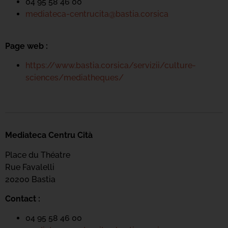
04 95 58 46 00
mediateca-centrucita@bastia.corsica
Page web :
https://www.bastia.corsica/servizii/culture-
sciences/mediatheques/
Mediateca Centru Cità
Place du Théatre
Rue Favalelli
20200 Bastia
Contact :
04 95 58 46 00