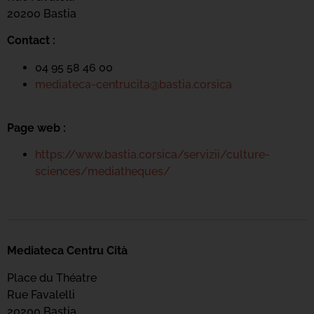
20200 Bastia
Contact :
04 95 58 46 00
mediateca-centrucita@bastia.corsica
Page web :
https://www.bastia.corsica/servizii/culture-
sciences/mediatheques/
Mediateca Centru Cità
Place du Théatre
Rue Favalelli
20200 Bastia