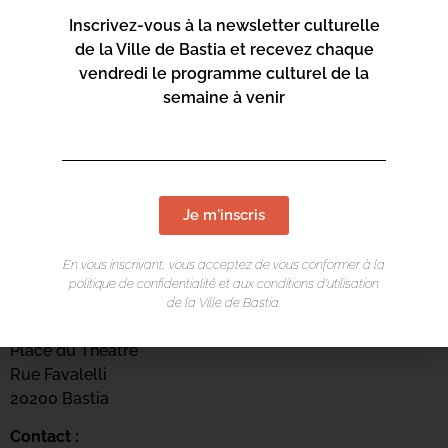
Contact :
Inscrivez-vous à la newsletter culturelle
de la Ville de Bastia et recevez chaque
04 95 58 46 00
vendredi le programme culturel de la
mediateca-centrucita@bastia.corsica
semaine à venir
Page web :
https://www.bastia.corsica/servizii/culture-
sciences/mediatheques/
Je m'inscris
En vous inscrivant, vous acceptez de vous conformer à la
politique de confidentialité et aux conditions d’utilisation
de la Ville de Bastia.
Mediateca Centru Cità
Place du Théatre
Rue Favalelli
20200 Bastia
Contact :