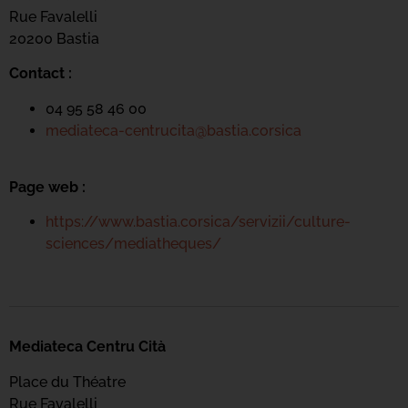
Rue Favalelli
20200 Bastia
Contact :
04 95 58 46 00
mediateca-centrucita@bastia.corsica
Page web :
https://www.bastia.corsica/servizii/culture-
sciences/mediatheques/
Mediateca Centru Cità
Place du Théatre
Rue Favalelli