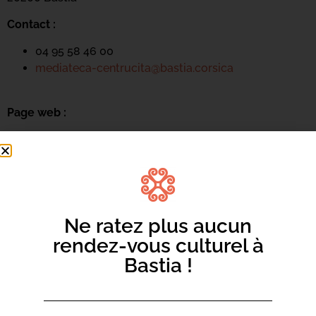
Contact :
04 95 58 46 00
mediateca-centrucita@bastia.corsica
Page web :
https://www.bastia.corsica/servizii/culture-
sciences/mediatheques/
Ne ratez plus aucun
Mediateca Centru Cità
rendez-vous culturel à
Bastia !
Place du Théatre
Rue Favalelli
20200 Bastia