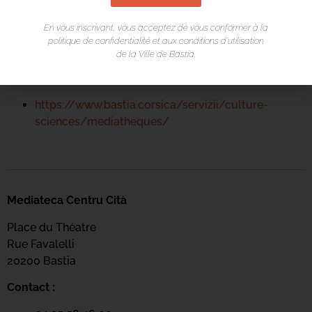
04 95 58 46 00
En vous inscrivant, vous acceptez de vous conformer à la
mediateca-centrucita@bastia.corsica
politique de confidentialité et aux conditions d’utilisation
de la Ville de Bastia.
Page web :
https://www.bastia.corsica/servizii/culture-
sciences/mediatheques/
Mediateca Centru Cità
Place du Théatre
Rue Favalelli
20200 Bastia
Contact :