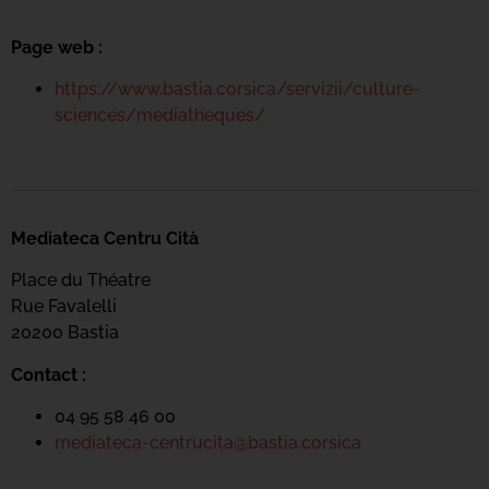
Page web :
https://www.bastia.corsica/servizii/culture-
sciences/mediatheques/
Mediateca Centru Cità
Place du Théatre
Rue Favalelli
20200 Bastia
Contact :
04 95 58 46 00
mediateca-centrucita@bastia.corsica