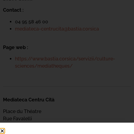
Contact :
04 95 58 46 00
mediateca-centrucita@bastia.corsica
Page web :
https://www.bastia.corsica/servizii/culture-
sciences/mediatheques/
Mediateca Centru Cità
Place du Théatre
Rue Favalelli
20200 Bastia