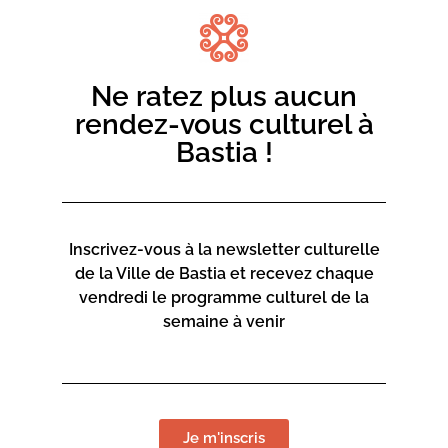
Contact :
04 95 58 46 00
mediateca-centrucita@bastia.corsica
Ne ratez plus aucun
rendez-vous culturel à
Page web :
Bastia !
https://www.bastia.corsica/servizii/culture-
sciences/mediatheques/
Inscrivez-vous à la newsletter culturelle
de la Ville de Bastia et recevez chaque
vendredi le programme culturel de la
Mediateca Centru Cità
semaine à venir
Place du Théatre
Rue Favalelli
20200 Bastia
Contact :
Je m'inscris