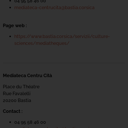
04 95 58 46 00
mediateca-centrucita@bastia.corsica
Page web :
https://www.bastia.corsica/servizii/culture-
sciences/mediatheques/
Mediateca Centru Cità
Place du Théatre
Rue Favalelli
20200 Bastia
Contact :
04 95 58 46 00