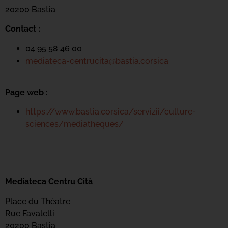
20200 Bastia
Contact :
04 95 58 46 00
mediateca-centrucita@bastia.corsica
Page web :
https://www.bastia.corsica/servizii/culture-
sciences/mediatheques/
Mediateca Centru Cità
Place du Théatre
Rue Favalelli
20200 Bastia