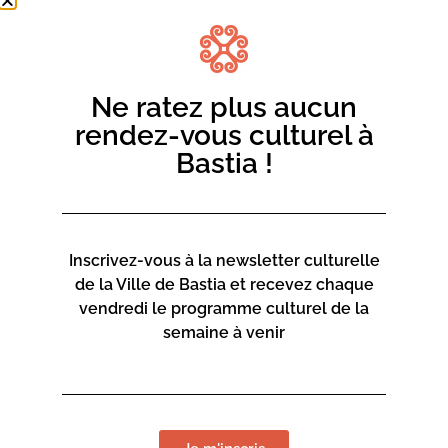
Contact :
04 95 58 46 00
mediateca-centrucita@bastia.corsica
Ne ratez plus aucun
rendez-vous culturel à
Page web :
Bastia !
https://www.bastia.corsica/servizii/culture-
sciences/mediatheques/
Inscrivez-vous à la newsletter culturelle
de la Ville de Bastia et recevez chaque
vendredi le programme culturel de la
Mediateca Centru Cità
semaine à venir
Place du Théatre
Rue Favalelli
20200 Bastia
Contact :