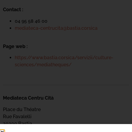
Contact :
04 95 58 46 00
mediateca-centrucita@bastia.corsica
Page web :
https://www.bastia.corsica/servizii/culture-
sciences/mediatheques/
Mediateca Centru Cità
Place du Théatre
Rue Favalelli
20200 Bastia