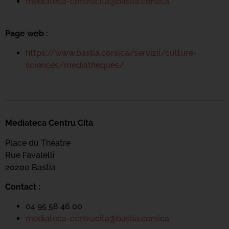
mediateca-centrucita@bastia.corsica
Page web :
https://www.bastia.corsica/servizii/culture-
sciences/mediatheques/
Mediateca Centru Cità
Place du Théatre
Rue Favalelli
20200 Bastia
Contact :
04 95 58 46 00
mediateca-centrucita@bastia.corsica