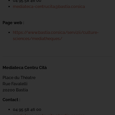
04 95 58 46 00
mediateca-centrucita@bastia.corsica
Page web :
https://www.bastia.corsica/servizii/culture-
sciences/mediatheques/
Mediateca Centru Cità
Place du Théatre
Rue Favalelli
20200 Bastia
Contact :
04 95 58 46 00