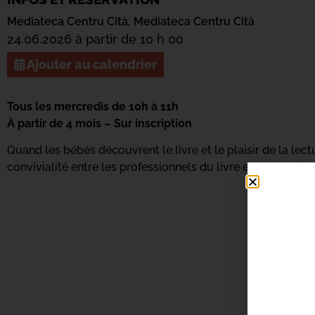
Mediateca Centru Cità,
Mediateca Centru Cità
24.06.2026 à partir de 10 h 00
Ajouter au calendrier
Tous les mercredis de 10h à 11h
À partir de 4 mois – Sur inscription
Quand les bébés découvrent le livre et le plaisir de la le
convivialité entre les professionnels du livre et de la petit