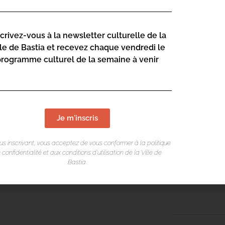
LIEU DE L
Mediateca Ce
scrivez-vous à la newsletter culturelle de la
Place du Théa
lle de Bastia et recevez chaque vendredi le
Rue Favalelli
programme culturel de la semaine à venir
20200 Bastia
Contact :
04 95 58
mediatec
Je m'inscris
us inscrivant, vous acceptez de vous conformer à la politique
Page web :
 confidentialité et aux conditions d’utilisation de la Ville de
Bastia.
https://
science