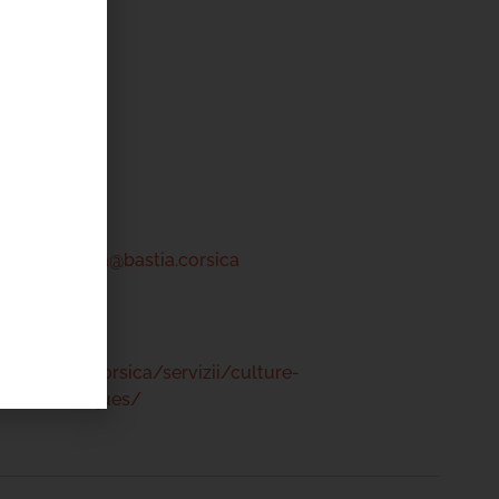
'ÉVÉNEMENT
ntru Cità
tre
 46 00
a-centrucita@bastia.corsica
www.bastia.corsica/servizii/culture-
s/mediatheques/