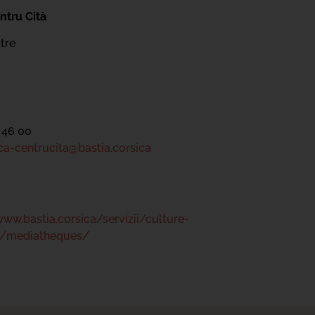
ntru Cità
tre
 46 00
a-centrucita@bastia.corsica
www.bastia.corsica/servizii/culture-
s/mediatheques/