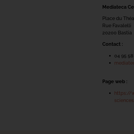
Mediateca Ce
Place du Théa
Rue Favalelli
20200 Bastia
Contact :
04 95 58
mediatec
Page web :
https://
science