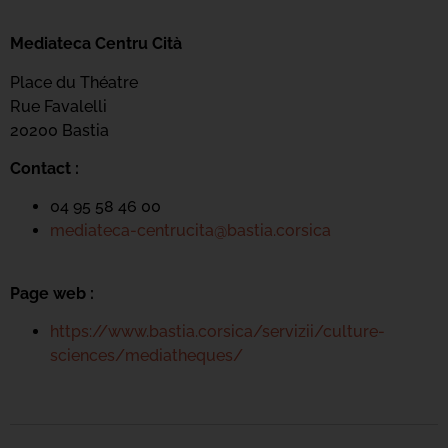
Mediateca Centru Cità
Place du Théatre
Rue Favalelli
20200 Bastia
Contact :
04 95 58 46 00
mediateca-centrucita@bastia.corsica
Page web :
https://www.bastia.corsica/servizii/culture-
sciences/mediatheques/