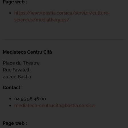
Page web :
https://www.bastia.corsica/servizii/culture-
sciences/mediatheques/
Mediateca Centru Cità
Place du Théatre
Rue Favalelli
20200 Bastia
Contact :
04 95 58 46 00
mediateca-centrucita@bastia.corsica
Page web :