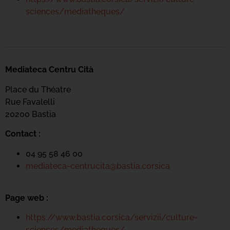
sciences/mediatheques/
Mediateca Centru Cità
Place du Théatre
Rue Favalelli
20200 Bastia
Contact :
04 95 58 46 00
mediateca-centrucita@bastia.corsica
Page web :
https://www.bastia.corsica/servizii/culture-
sciences/mediatheques/