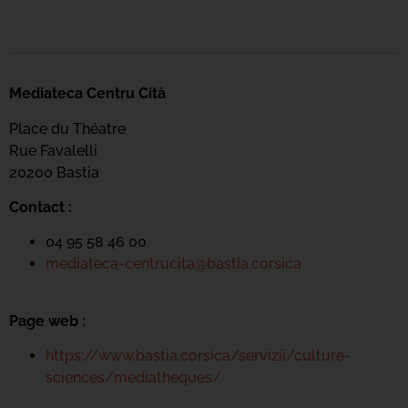
Mediateca Centru Cità
Place du Théatre
Rue Favalelli
20200 Bastia
Contact :
04 95 58 46 00
mediateca-centrucita@bastia.corsica
Page web :
https://www.bastia.corsica/servizii/culture-
sciences/mediatheques/