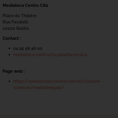
Mediateca Centru Cità
Place du Théatre
Rue Favalelli
20200 Bastia
Contact :
04 95 58 46 00
mediateca-centrucita@bastia.corsica
Page web :
https://www.bastia.corsica/servizii/culture-
sciences/mediatheques/