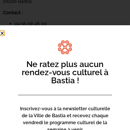
20200 Bastia
Contact :
04 95 58 46 00
mediateca-centrucita@bastia.corsica
Page web :
https://www.bastia.corsica/servizii/culture-
Ne ratez plus aucun
sciences/mediatheques/
rendez-vous culturel à
Bastia !
Mediateca Centru Cità
Inscrivez-vous à la newsletter culturelle
Place du Théatre
de la Ville de Bastia et recevez chaque
Rue Favalelli
vendredi le programme culturel de la
20200 Bastia
semaine à venir