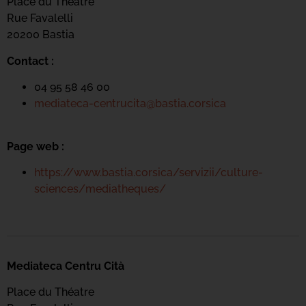
Place du Théatre
Rue Favalelli
20200 Bastia
Contact :
04 95 58 46 00
mediateca-centrucita@bastia.corsica
Page web :
https://www.bastia.corsica/servizii/culture-
sciences/mediatheques/
Mediateca Centru Cità
Place du Théatre