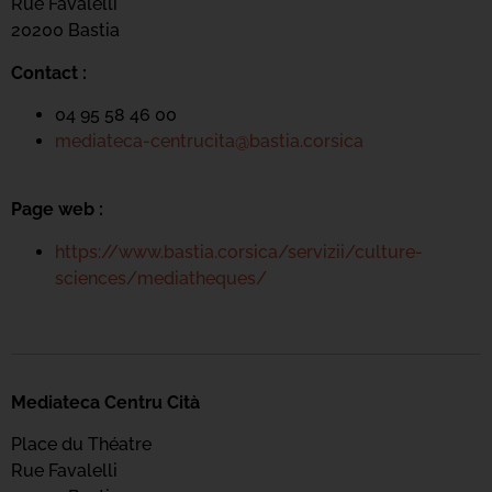
Rue Favalelli
20200 Bastia
Contact :
04 95 58 46 00
mediateca-centrucita@bastia.corsica
Page web :
https://www.bastia.corsica/servizii/culture-
sciences/mediatheques/
Mediateca Centru Cità
Place du Théatre
Rue Favalelli