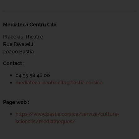
Mediateca Centru Cità
Place du Théatre
Rue Favalelli
20200 Bastia
Contact :
04 95 58 46 00
mediateca-centrucita@bastia.corsica
Page web :
https://www.bastia.corsica/servizii/culture-
sciences/mediatheques/