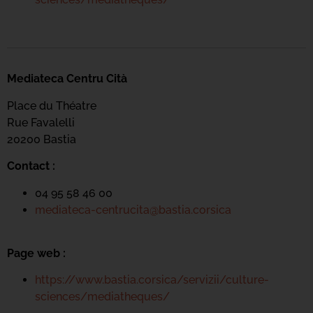
Mediateca Centru Cità
Place du Théatre
Rue Favalelli
20200 Bastia
Contact :
04 95 58 46 00
mediateca-centrucita@bastia.corsica
Page web :
https://www.bastia.corsica/servizii/culture-
sciences/mediatheques/