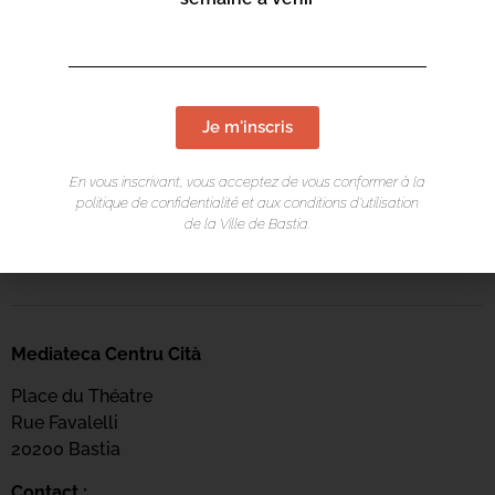
Contact :
04 95 58 46 00
mediateca-centrucita@bastia.corsica
Je m'inscris
Page web :
En vous inscrivant, vous acceptez de vous conformer à la
https://www.bastia.corsica/servizii/culture-
politique de confidentialité et aux conditions d’utilisation
de la Ville de Bastia.
sciences/mediatheques/
Mediateca Centru Cità
Place du Théatre
Rue Favalelli
20200 Bastia
Contact :