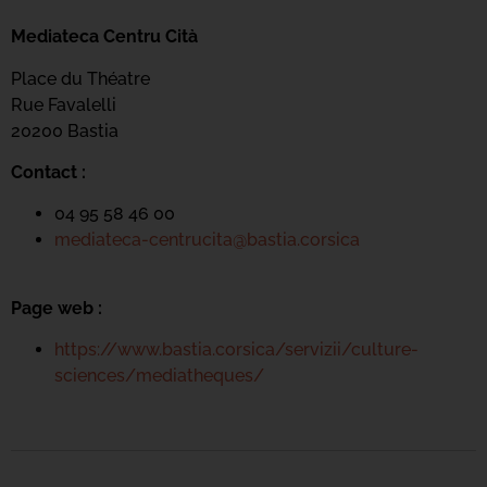
Mediateca Centru Cità
Place du Théatre
Rue Favalelli
20200 Bastia
Contact :
04 95 58 46 00
mediateca-centrucita@bastia.corsica
Page web :
https://www.bastia.corsica/servizii/culture-
sciences/mediatheques/