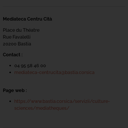
Mediateca Centru Cità
Place du Théatre
Rue Favalelli
20200 Bastia
Contact :
04 95 58 46 00
mediateca-centrucita@bastia.corsica
Page web :
https://www.bastia.corsica/servizii/culture-
sciences/mediatheques/