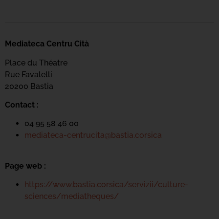
Mediateca Centru Cità
Place du Théatre
Rue Favalelli
20200 Bastia
Contact :
04 95 58 46 00
mediateca-centrucita@bastia.corsica
Page web :
https://www.bastia.corsica/servizii/culture-
sciences/mediatheques/