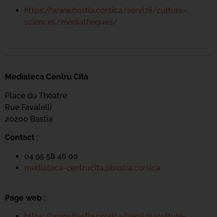
https://www.bastia.corsica/servizii/culture-
sciences/mediatheques/
Mediateca Centru Cità
Place du Théatre
Rue Favalelli
20200 Bastia
Contact :
04 95 58 46 00
mediateca-centrucita@bastia.corsica
Page web :
https://www.bastia.corsica/servizii/culture-