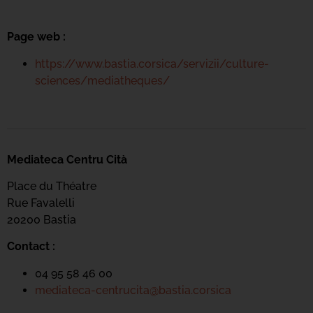
Page web :
https://www.bastia.corsica/servizii/culture-
sciences/mediatheques/
Mediateca Centru Cità
Place du Théatre
Rue Favalelli
20200 Bastia
Contact :
04 95 58 46 00
mediateca-centrucita@bastia.corsica