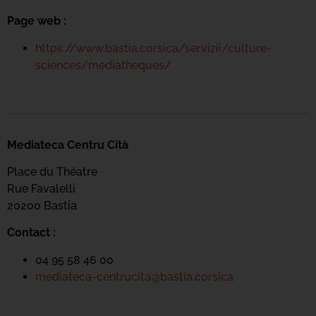
Page web :
https://www.bastia.corsica/servizii/culture-
sciences/mediatheques/
Mediateca Centru Cità
Place du Théatre
Rue Favalelli
20200 Bastia
Contact :
04 95 58 46 00
mediateca-centrucita@bastia.corsica