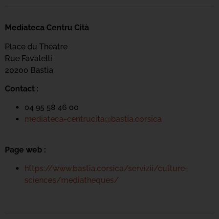
Mediateca Centru Cità
Place du Théatre
Rue Favalelli
20200 Bastia
Contact :
04 95 58 46 00
mediateca-centrucita@bastia.corsica
Page web :
https://www.bastia.corsica/servizii/culture-
sciences/mediatheques/