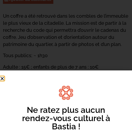
Un coffre a été retrouvé dans les combles de l’immeuble
le plus vieux de la citadelle. La mission est de partir à la
recherche du code qui permettra d’ouvrir le cadenas du
coffre. Jeu d’observation et d’orientation autour du
patrimoine du quartier, à partir de photos et d’un plan.
Tous publics; ~ 1h30
Adulte : 15€ ; enfants de plus de 7 ans : 10€
INSCRIPTION OBLIGATOIRE : 06 11 13 26 47 /
info.isles@yahoo.com
Le jeu continue sur instagram (isles.co) et facebook
(isles aux trésors)
Ne ratez plus aucun
rendez-vous culturel à
Bastia !