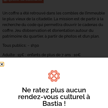
Un coffre a été retrouvé dans les combles de l’immeuble
le plus vieux de la citadelle. La mission est de partir à la
recherche du code qui permettra d’ouvrir le cadenas du
coffre. Jeu d’observation et d’orientation autour du
patrimoine du quartier, à partir de photos et d’un plan.
Tous publics; ~ 1h30
Adulte : 15€ ; enfants de plus de 7 ans : 10€
INSCRIPTION OBLIGATOIRE : 06 11 13 26 47 /
info.isles@yahoo.com
Le jeu continue sur instagram (isles.co) et facebook
(isles aux trésors)
Ne ratez plus aucun
rendez-vous culturel à
Bastia !