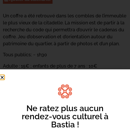
Un coffre a été retrouvé dans les combles de l’immeuble
le plus vieux de la citadelle. La mission est de partir à la
recherche du code qui permettra d’ouvrir le cadenas du
coffre. Jeu d’observation et d’orientation autour du
patrimoine du quartier, à partir de photos et d’un plan.
Tous publics; ~ 1h30
Adulte : 15€ ; enfants de plus de 7 ans : 10€
INSCRIPTION OBLIGATOIRE : 06 11 13 26 47 /
info.isles@yahoo.com
Le jeu continue sur instagram (isles.co) et facebook
(isles aux trésors)
Ne ratez plus aucun
rendez-vous culturel à
Bastia !