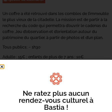
Un coffre a été retrouvé dans les combles de l’immeuble
le plus vieux de la citadelle. La mission est de partir à la
recherche du code qui permettra d’ouvrir le cadenas du
coffre. Jeu d’observation et d’orientation autour du
patrimoine du quartier, à partir de photos et d’un plan.
Tous publics; ~ 1h30
Adulte : 15€ ; enfants de plus de 7 ans : 10€
INSCRIPTION OBLIGATOIRE : 06 11 13 26 47 /
info.isles@yahoo.com
Le jeu continue sur instagram (isles.co) et facebook
(isles aux trésors)
Ne ratez plus aucun
rendez-vous culturel à
Bastia !