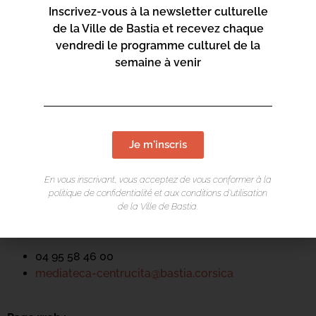
Inscrivez-vous à la newsletter culturelle
de la Ville de Bastia et recevez chaque
vendredi le programme culturel de la
semaine à venir
LIEU DE L'ÉVÉNEMENT
Mediateca Centru Cità
Je m'inscris
Place du Théatre
En vous inscrivant, vous acceptez de vous conformer à la
Rue Favalelli
politique de confidentialité et aux conditions d’utilisation
20200 Bastia
de la Ville de Bastia.
Contact :
04 95 58 46 00
mediateca-centrucita@bastia.corsica