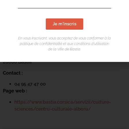
Je m'inscris
LIEU DE L'ÉVÉNEMENT
En vous inscrivant, vous acceptez de vous conformer à la
Centru culturale Alb’Oru
politique de confidentialité et aux conditions d’utilisation
de la Ville de Bastia.
Rue St Exupéry
20600 Bastia
Contact :
04 95 47 47 00
Page web :
https://www.bastia.corsica/servizii/culture-
sciences/centru-culturale-alboru/