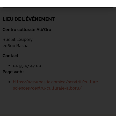
LIEU DE L'ÉVÉNEMENT
Centru culturale Alb’Oru
Rue St Exupéry
20600 Bastia
Contact :
04 95 47 47 00
Page web :
https://www.bastia.corsica/servizii/culture-
sciences/centru-culturale-alboru/