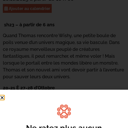
Ajouter au calendrier
1h23 – à partir de 6 ans
Quand Thomas rencontre Wishy, une petite boule de
poils venue d’un univers magique, sa vie bascule. Dans
ce royaume merveilleux peuplé de créatures
fantastiques, il peut remarcher, et même voler ! Mais
lorsque le portail entre les mondes libère un monstre,
Thomas et son nouvel ami vont devoir partir à l’aventure
pour sauver leurs deux univers.
20-21 È 27-28 d’Ottobre
Pendant les vacances, c’est Ciné Zitelli avec du cinéma à
partir de 5 ans. Rendez-vous à 10h au Centre Culturel
Alb’Oru !
Tarifs :