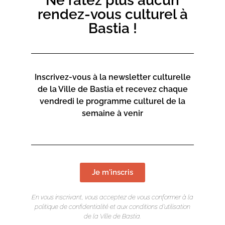
Ne ratez plus aucun
rendez-vous culturel à
3€ pour les enfants
5€ pour les adultes
Bastia !
En partenariat avec le Cinéma Le Régent.
Inscrivez-vous à la newsletter culturelle
de la Ville de Bastia et recevez chaque
vendredi le programme culturel de la
semaine à venir
Je m'inscris
En vous inscrivant, vous acceptez de vous conformer à la
politique de confidentialité et aux conditions d’utilisation
de la Ville de Bastia.