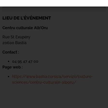
LIEU DE L'ÉVÉNEMENT
Centru culturale Alb’Oru
Rue St Exupéry
20600 Bastia
Contact :
04 95 47 47 00
Page web :
https://www.bastia.corsica/servizii/culture-
sciences/centru-culturale-alboru/