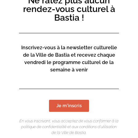
Ne ratez plus aucun
rendez-vous culturel à
3€ pour les enfants
Bastia !
5€ pour les adultes
En partenariat avec le Cinéma Le Régent.
Inscrivez-vous à la newsletter culturelle
de la Ville de Bastia et recevez chaque
vendredi le programme culturel de la
semaine à venir
Je m'inscris
En vous inscrivant, vous acceptez de vous conformer à la
politique de confidentialité et aux conditions d’utilisation
de la Ville de Bastia.