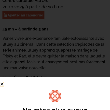
Centru culturale Alb’Oru
20.10.2025 à partir de 10 h 00
Ajouter au calendrier
49 mn – à partir de 3 ans
Venez vivre une expérience familiale éblouissante avec
Bluey au cinéma ! Dans cette sélection d’épisodes de la
série animée, Bluey apprend qu’après le mariage de
Frisky et Rad, elle devra quitter la maison dans laquelle
elle a grandi. Mais tout changement n’est pas forcément
une mauvaise nouvelle…
20-21 È 27-28 d’Ottobre
Pendant les vacances, c’est Ciné Zitelli avec du cinéma à
partir de 5 ans. Rendez-vous à 10h au Centre Culturel
Alb’Oru !
Tarifs :