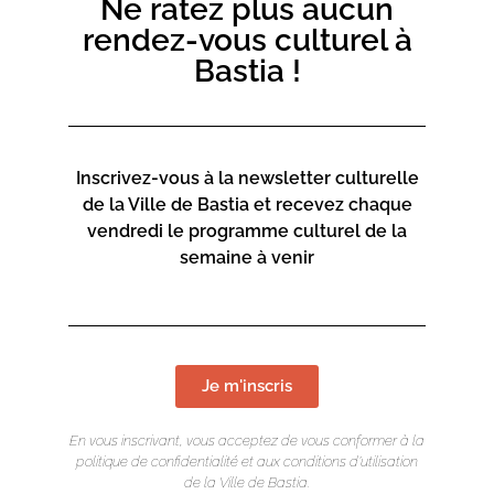
Ne ratez plus aucun
Tarifs :
rendez-vous culturel à
3€ pour les enfants
Bastia !
5€ pour les adultes
En partenariat avec le Cinéma Le Studio.
Inscrivez-vous à la newsletter culturelle
de la Ville de Bastia et recevez chaque
vendredi le programme culturel de la
semaine à venir
Je m'inscris
En vous inscrivant, vous acceptez de vous conformer à la
politique de confidentialité et aux conditions d’utilisation
de la Ville de Bastia.