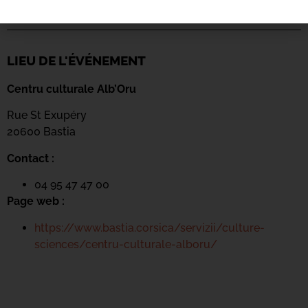
LIEU DE L'ÉVÉNEMENT
Centru culturale Alb’Oru
Rue St Exupéry
20600 Bastia
Contact :
04 95 47 47 00
Page web :
https://www.bastia.corsica/servizii/culture-
sciences/centru-culturale-alboru/