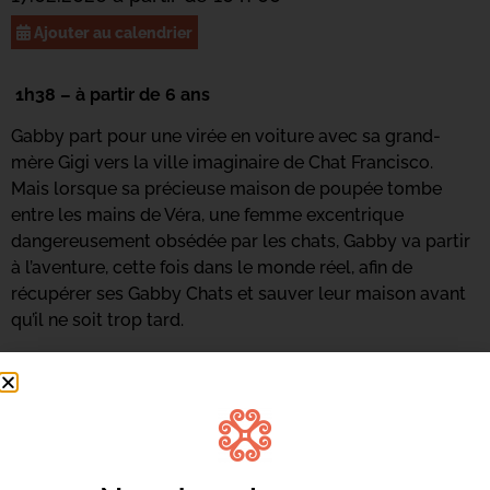
Ajouter au calendrier
1h38 – à partir de 6 ans
Gabby part pour une virée en voiture avec sa grand-
mère Gigi vers la ville imaginaire de Chat Francisco.
Mais lorsque sa précieuse maison de poupée tombe
entre les mains de Véra, une femme excentrique
dangereusement obsédée par les chats, Gabby va partir
à l’aventure, cette fois dans le monde réel, afin de
récupérer ses Gabby Chats et sauver leur maison avant
qu’il ne soit trop tard.
Du 16 au 19 février
Pendant les vacances, c’est Ciné Zitelli avec du cinéma à
partir de 3 ans. Rendez-vous à 10h au Centre Culturel
Alb’Oru !