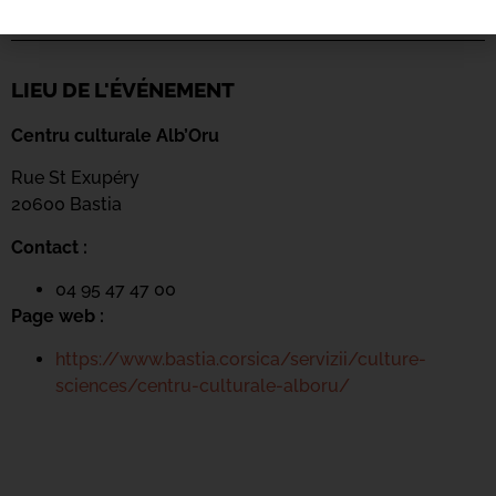
LIEU DE L'ÉVÉNEMENT
Centru culturale Alb’Oru
Rue St Exupéry
20600 Bastia
Contact :
04 95 47 47 00
Page web :
https://www.bastia.corsica/servizii/culture-
sciences/centru-culturale-alboru/