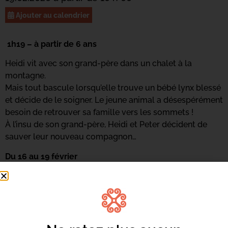
Ajouter au calendrier
1h19 – à partir de 6 ans
Heidi vit avec son grand-père dans un chalet à la
montagne.
Mais tout bascule lorsqu’elle trouve un bébé lynx blessé
et décide de le soigner. Le jeune animal a désespérément
besoin de retrouver sa famille vers les sommets !
À l’insu de son grand-père, Heidi et Peter décident de
sauver leur nouveau compagnon…
Du 16 au 19 février
Pendant les vacances, c’est Ciné Zitelli avec du cinéma à
partir de 3 ans. Rendez-vous à 10h au Centre Culturel
Alb’Oru !
Tarifs :