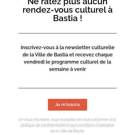
Ne ratez plus aucun
3€ pour les enfants
rendez-vous culturel à
5€ pour les adultes
Bastia !
En partenariat avec le Cinéma Le Studio.
Inscrivez-vous à la newsletter culturelle
de la Ville de Bastia et recevez chaque
vendredi le programme culturel de la
semaine à venir
Je m'inscris
En vous inscrivant, vous acceptez de vous conformer à la
politique de confidentialité et aux conditions d’utilisation
de la Ville de Bastia.