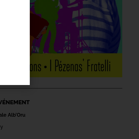
'ÉVÉNEMENT
ale Alb’Oru
ry