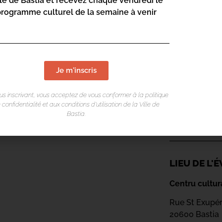
lle de Bastia et recevez chaque vendredi le
n répertoire.
programme culturel de la semaine à venir
elli a choisi de faire appel, parmi ses
ratelli. Bien sûr, on y retrouve d’abord 2
t Yves Pleiser, batteur de jazz tout
dien qui affectionne particulièrement
Je m'inscris
nterprètes corses, les Réunionnais René
e, musicien aux multiples facettes, seront
us inscrivant, vous acceptez de vous conformer à la politique
 confidentialité et aux conditions d’utilisation de la Ville de
Bastia.
87 25 ou
par mail ici
LIEU DE L
Centru cultur
Rue St Exupé
20600 Bastia