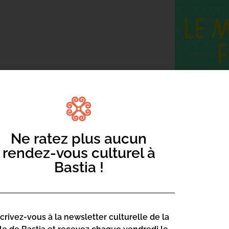
t depuis 1972 il y repose en paix. Boby
e à avoir connu la gloire à titre posthume,
usieurs métiers avant de devenir le
 avec des textes truffés de calembours,
Ne ratez plus aucun
d’artiste, Boby Lapointe vivait
rendez-vous culturel à
le, les facéties, les déguisements et – ce
Bastia !
 su rassembler les amoureux de l’à-peu-
« lapointophiles » ne cessant de croître.
ceux-là. Lui, le prof de philo, l’amoureux
énial agrégé de math, n’ont pas hésité à
scrivez-vous à la newsletter culturelle de la
s les années 70, se sont lancés à