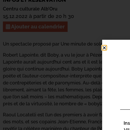
Centru culturale Alb’Oru
15.12.2022 à partir de 20 h 30
Ajouter au calendrier
Un spectacle proposé par Une minute de soleil en plus
Robert Lapointe, dit Boby, a vu le jour à Pézenas en 1922 e
Lapointe aurait aujourd’hui cent ans et il est le seul artist
gloire qui continue aujourd’hui. Boby Lapointe a exercé pl
poète et l’auteur-compositeur-interprète que l’on connaît,
de contrepèteries et de paronymies. Au-delà de son travail 
librement, aimant la fête, les femmes, les plaisirs de la tab
que l’on sait moins – les mathématiques. Depuis 1972, il a
près et de la virtuosité, le nombre de « bobylâtres » et de 
Raoul Locatelli est l’un des premiers à avoir fait partie de 
des mots, et ses copains Jean-Etienne, Francis et Gérard, g
In
revêtir la célèbre marinière du chanteur de Pézenas et, dan