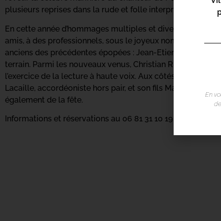
Vi
plusieurs reprises dans la rude et folle interprétation de so
En cette année d’hommages multiples et divers, Raoul Locat
amis, à des professionnels, sous le joyeux nom : I Pézenas F
anciens des précédentes épopées : Jean-Etienne Langianni e
terrain. Parmi les nouveaux venus, Christian Ruspini, comé
l’exercice de la lecture à haute voix. Aux côtés de ces 4 i
Lacaille, accordéoniste hors pair, et son fils Marco Lacaill
En vo
également de la fête.
de
Informations et réservations au 06 81 31 10 19 / 06 19 15 