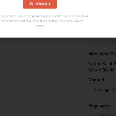
Je m'inscris
Page web :
us inscrivant, vous acceptez de vous conformer à la politique
 confidentialité et aux conditions d’utilisation de la Ville de
https://
Bastia.
science
Mediateca Bar
13 Rue Saint-
20600 Basti
a
Contact :
04 95 47
Page web :