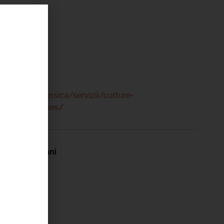
 47 00
www.bastia.corsica/servizii/culture-
s/mediatheques/
berine Duriani
Exupéry
 47 00