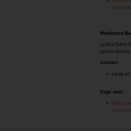
https://
science
Mediateca Bar
13 Rue Saint-
20600 Basti
a
Contact :
04 95 47
Page web :
https://
science