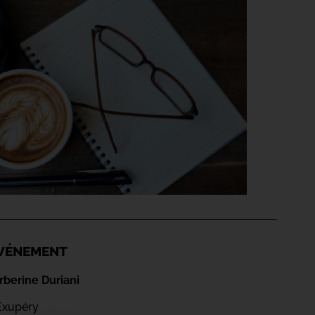
'ÉVÉNEMENT
berine Duriani
Exupéry