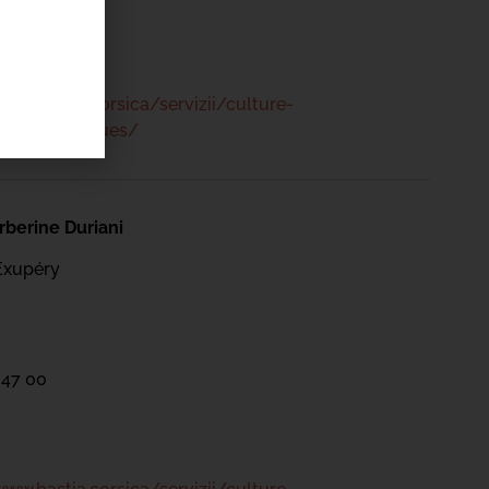
www.bastia.corsica/servizii/culture-
s/mediatheques/
berine Duriani
Exupéry
 47 00