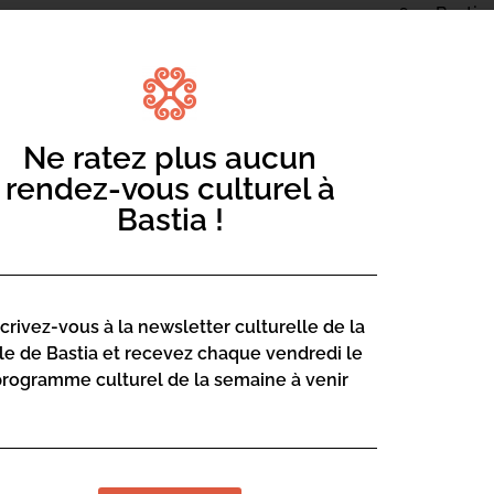
20600 Basti
a
Contact :
04 95 47
Ne ratez plus aucun
Page web :
rendez-vous culturel à
https://
Bastia !
science
scrivez-vous à la newsletter culturelle de la
Mediateca Bar
lle de Bastia et recevez chaque vendredi le
13 Rue Saint-
programme culturel de la semaine à venir
20600 Basti
a
Contact :
04 95 47