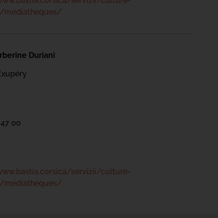
www.bastia.corsica/servizii/culture-
s/mediatheques/
berine Duriani
Exupéry
 47 00
www.bastia.corsica/servizii/culture-
s/mediatheques/