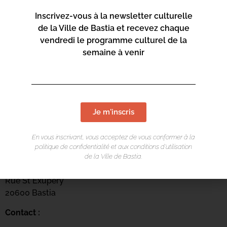
Inscrivez-vous à la newsletter culturelle
de la Ville de Bastia et recevez chaque
vendredi le programme culturel de la
semaine à venir
Je m'inscris
En vous inscrivant, vous acceptez de vous conformer à la
LIEU DE L'ÉVÉNEMENT
politique de confidentialité et aux conditions d’utilisation
de la Ville de Bastia.
Centru culturale Alb’Oru
Rue St Exupéry
20600 Bastia
Contact :