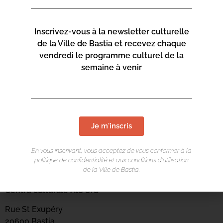
Inscrivez-vous à la newsletter culturelle
de la Ville de Bastia et recevez chaque
vendredi le programme culturel de la
semaine à venir
Je m'inscris
En vous inscrivant, vous acceptez de vous conformer à la
politique de confidentialité et aux conditions d’utilisation
LIEU DE L'ÉVÉNEMENT
de la Ville de Bastia.
Centru culturale Alb’Oru
Rue St Exupéry
20600 Bastia