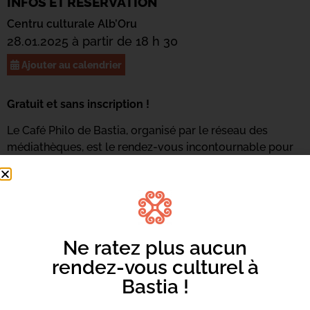
INFOS ET RÉSERVATION
Centru culturale Alb’Oru
28.01.2025 à partir de 18 h 30
Ajouter au calendrier
Gratuit et sans inscription !
Le Café Philo de Bastia, organisé par le réseau des
médiathèques, est le rendez-vous incontournable pour
tous les amateurs de philosophie. La 3
éme
Coupe de
Bastia de philosophie et de joute verbale, clôturera de
manière festive toute une année de rencontres.
Ne ratez plus aucun
rendez-vous culturel à
Bastia !